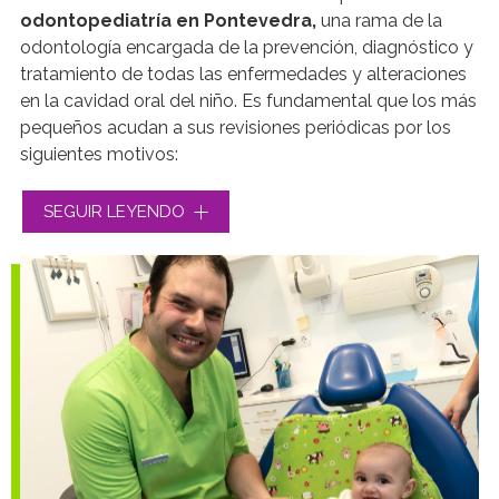
odontopediatría en Pontevedra,
una rama de la
odontología encargada de la prevención, diagnóstico y
tratamiento de todas las enfermedades y alteraciones
en la cavidad oral del niño. Es fundamental que los más
pequeños acudan a sus revisiones periódicas por los
siguientes motivos:
Los dientes temporales necesitan que les
SEGUIR LEYENDO
prestemos tanta atención como los definitivos,
puesto que las patologías derivadas de la caries
en estos dientes pueden afectar a la formación y
maduración de los definitivos.
Para detectar posibles deficiencias en el
desarrollo de los maxilares en estadios iniciales, lo
que permitirá recibir un tratamiento que evite o
haga más sencillo la ortodoncia posterior.