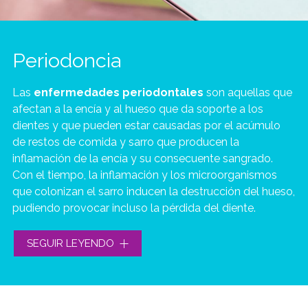
Periodoncia
Las
enfermedades periodontales
son aquellas que
afectan a la encía y al hueso que da soporte a los
dientes y que pueden estar causadas por el acúmulo
de restos de comida y sarro que producen la
inflamación de la encía y su consecuente sangrado.
Con el tiempo, la inflamación y los microorganismos
que colonizan el sarro inducen la destrucción del hueso,
pudiendo provocar incluso la pérdida del diente.
El objetivo de la periodoncia es detener o retrasar su
SEGUIR LEYENDO
avance, limitando así la movilidad o incluso la pérdida
dentaria y por eso en Sorrisos, te ofrecemos
tratamientos periodontales en Pontevedra para eliminar
la placa bacteriana y el sarro del diente. Mediante el