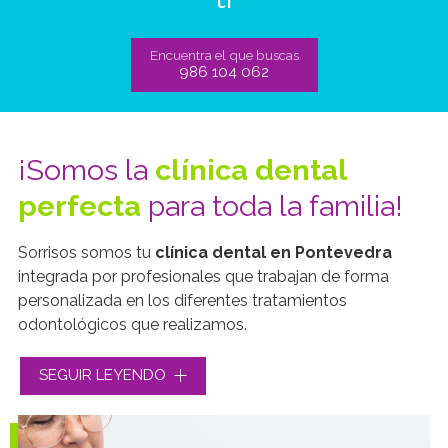
Encuentra el que buscas
986 104 062
¡Somos la
clínica dental
perfecta
para toda la familia!
Sorrisos
somos tu
clínica dental en Pontevedra
integrada por profesionales que trabajan de forma
personalizada en los diferentes tratamientos
odontológicos que realizamos.
Formamos un equipo multidisciplinar de odontólogas
SEGUIR LEYENDO
que ofrecemos un
servicio integral
para el cuidado
de la salud bucodental de todos nuestros pacientes,
independientemente de su edad y del tipo de dolencia