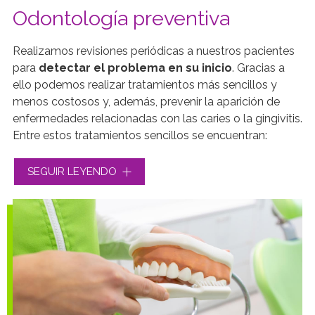
Odontología preventiva
Realizamos revisiones periódicas a nuestros pacientes
para
detectar el problema en su inicio
. Gracias a
ello podemos realizar tratamientos más sencillos y
menos costosos y, además, prevenir la aparición de
enfermedades relacionadas con las caries o la gingivitis.
Entre estos tratamientos sencillos se encuentran:
Aplicación de flúor en función de la susceptibilidad
SEGUIR LEYENDO
de cada paciente a la caries, lo que permite mejorar
la resistencia del diente.
El sellado de los surcos y fisuras de los molares en
los niños, lo que facilita el cepillado dificultando la
formación de caries.
Además, dentro de la
odontología preventiva
se
enmarcan todos los consejos para garantizar una