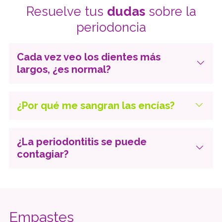
raspado y alisado radicular del diente, se consigue una
Resuelve tus
dudas
sobre la
superficie limpia y pulida a la que se adhiere de nuevo la
periodoncia
encía. En estadios avanzados pueden ser necesarias
intervenciones más complejas.
Cada vez veo los dientes más
largos, ¿es normal?
¿Por qué me sangran las encías?
¿La periodontitis se puede
contagiar?
Empastes