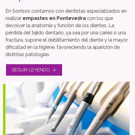
En Sorrisos contamos con dentistas especializados en
realizar
empastes en Pontevedra
con los que
devolver la anatomía y función de los dientes. La
pérdida del tejido dentario, ya sea por una caries o una
fractura, supone el debilitamiento del diente y la mayor
dificultad en la higiene, favoreciendo la aparición de
distintas patologías.
Contamos con materiales de calidad para restaurar los
SEGUIR LEYENDO
dientes, ya que trabajamos con
las mejores resinas
compuestas o compósitos
. Adaptamos el color, el
tono, la opacidad, la consistencia... a las necesidades de
cada uno de los pacientes. Si crees que tienes un diente
picado,
ven a vernos
.