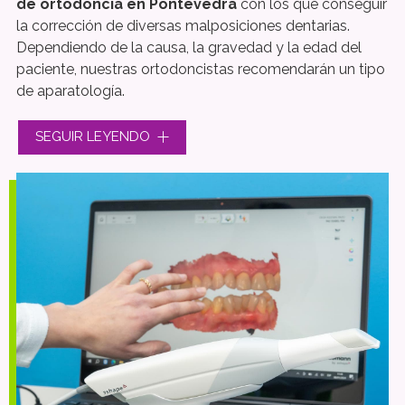
de ortodoncia en Pontevedra
con los que conseguir
la corrección de diversas malposiciones dentarias.
Dependiendo de la causa, la gravedad y la edad del
paciente, nuestras ortodoncistas recomendarán un tipo
de aparatología.
En edades tempranas, cuando la causa es una mala
SEGUIR LEYENDO
relación entre los maxilares, conseguimos, mediante
placas removibles,
estimular o ralentizar su
crecimiento. En etapas más avanzadas lo que
debemos utilizar es una
aparatología fija
que actúa
moviendo los dientes para su correcta colocación.
En nuestra clínica dental empleamos un sistema de
brackets autoligables
, que disminuyen los efectos
adversos de la aparatología convencional. Aunque no
siempre con esto es suficiente si hay una gran
discrepancia entre los maxilares. ¡
Pide cita
para un
estudio previo con fotos, radiografías y modelos de las