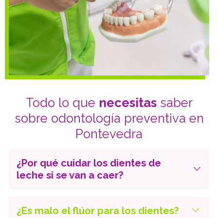
correcta higiene dental, tanto en niños como en
adultos.
Te aconsejamos
sobre la correcta técnica de
cepillado, utilización de hilo dental o cepillos
interproximales o irrigador bucal según cada caso.
Todo lo que
necesitas
saber
sobre odontología preventiva en
Pontevedra
¿Por qué cuidar los dientes de
leche si se van a caer?
¿Es malo el flúor para los dientes?