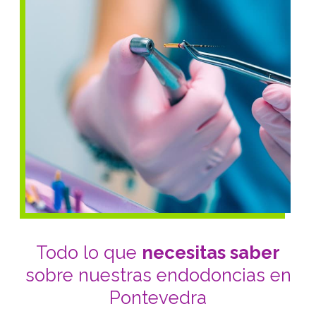
dental persistente, sensibilidad al calor o al frío o
hinchazón en las encías,
llámanos
.
Todo lo que
necesitas saber
sobre nuestras endodoncias en
Pontevedra