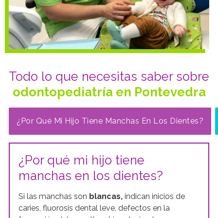
La higiene dental es un hábito que debe adquirirse
desde niños, por ese motivo instruimos tanto a
padres como a niños sobre la mejor manera de
cepillarse a cada edad.
Todo lo que necesitas saber sobre
odontopediatría en Pontevedra
¿Por Qué Mi Hijo Tiene Manchas En Los Dientes?
¿Por qué mi hijo tiene
manchas en los dientes?
Si las manchas son
blancas,
indican inicios de
caries, fluorosis dental leve, defectos en la