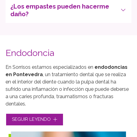
¿Los empastes pueden hacerme
daño?
Endodoncia
En Sorrisos estamos especializados en
endodoncias
en Pontevedra
, un tratamiento dental que se realiza
en el interior del diente cuando la pulpa dental ha
sufrido una inflamación o infección que puede deberse
a una caries profunda, traumatismos o fracturas
dentales.
El objetivo de la endodoncia es
eliminar la pulpa
SEGUIR LEYENDO
dañada, limpiar y sellar el conducto
para prevenir
una mayor infección y salvar el diente. Si sufres dolor