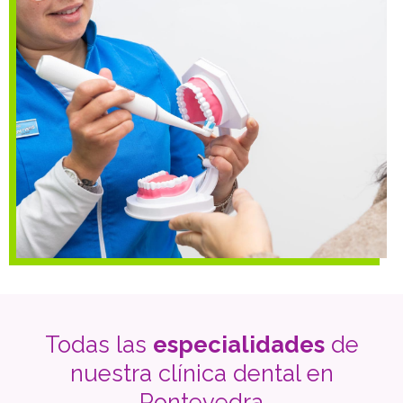
que presente. Garantizamos un trabajo odontológico
basado en tres pilares fundamentales:
profesionalidad,
honradez y calidad. ¡
Llámanos
para venir a descubrirlo!
Todas las
especialidades
de
nuestra clínica dental en
Pontevedra